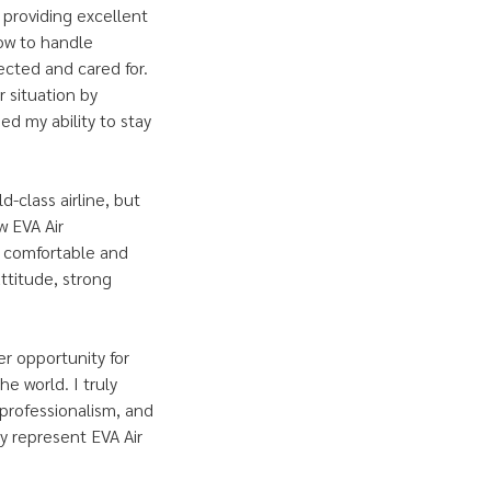
 providing excellent
how to handle
ected and cared for.
 situation by
ed my ability to stay
d-class airline, but
w EVA Air
l comfortable and
ttitude, strong
r opportunity for
e world. I truly
 professionalism, and
ly represent EVA Air