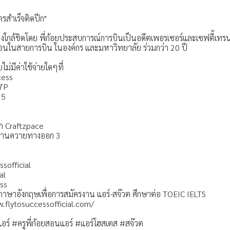
ตรสำเร็จติดปีก"
างใกล้ชิดโดย พี่ก้อยประสบการณ์การบินเป็นอดีตเพอรเซอร์และเซฟตี้เทร
ในสายการบิน ในองค์กร และมหาวิทยาลัย ร่วมกว่า 20 ปี
ไม่มีค่าใช้จ่ายใดๆที่
cess
j7P
15
ึก Craftzpace
พานควายทางออก 3
ssofficial
al
ess
ภาษาอังกฤษเพื่อการสมัครงาน แอร์-สจ๊วต ศึกษาต่อ TOEIC IELTS
w.flytosuccessofficial.com/
แอร์ #ครูพี่ก้อยสอนแอร์ #แอร์โฮสเตส #สจ๊วต