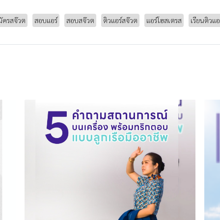
มัครสจ๊วต
สอบแอร์
สอบสจ๊วต
ติวแอร์สจ๊วต
แอร์โฮสเตรส
เรียนติวแอ