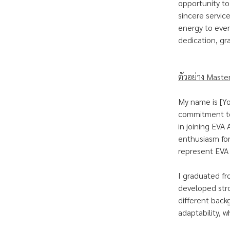
opportunity to
sincere servic
energy to ever
dedication, gra
ตัวอย่าง Maste
My name is [Yo
commitment to 
in joining EVA
enthusiasm for
represent EVA 
I graduated fr
developed stro
different bac
adaptability, 