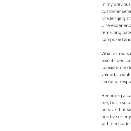
In my previous
customer servi
challenging si
One experience
remaining pati
composed and 
What attracts m
also its dedica
consistently d
valued. I woul
sense of respon
Becoming a cab
me, but also a
believe that s
positive energy
with dedication