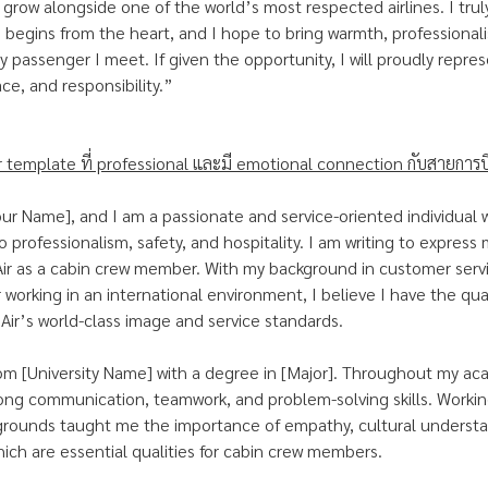
 grow alongside one of the world’s most respected airlines. I trul
e begins from the heart, and I hope to bring warmth, professional
y passenger I meet. If given the opportunity, I will proudly repres
ce, and responsibility.”
r template ที่ professional และมี emotional connection กับสายการ
ur Name], and I am a passionate and service-oriented individual w
professionalism, safety, and hospitality. I am writing to express 
 Air as a cabin crew member. With my background in customer ser
 working in an international environment, I believe I have the qu
Air’s world-class image and service standards.
om [University Name] with a degree in [Major]. Throughout my aca
ng communication, teamwork, and problem-solving skills. Workin
kgrounds taught me the importance of empathy, cultural underst
which are essential qualities for cabin crew members.