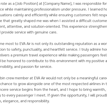
 role as a [Job Position] at [Company Name], I was responsible for
ce while maintaining professionalism under pressure. I learned 
tuations calmly and efficiently while ensuring customers felt resp
 that greatly shaped me was when I assisted a difficult customer
ent, attentive, and solution-oriented. This experience strengthen
provide service with genuine care.
e most to EVA Air is not only its outstanding reputation as a worl
tion to safety, punctuality, and heartfelt service. I truly admire ho
elivers a premium travel experience while making passengers fee
d be honored to contribute to this environment with my positive a
sibility, and passion for service.
in crew member at EVA Air would not only be a meaningful caree
 chance to grow alongside one of the most respected airlines in th
incere service begins from the heart, and I hope to bring warmth,
 to every passenger I meet. If given the opportunity, I will proud
, elegance, and responsibility.