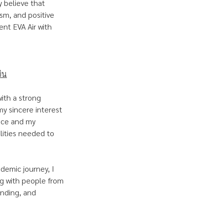
y believe that
ism, and positive
ent EVA Air with
บิน
ith a strong
my sincere interest
vice and my
alities needed to
demic journey, I
g with people from
anding, and