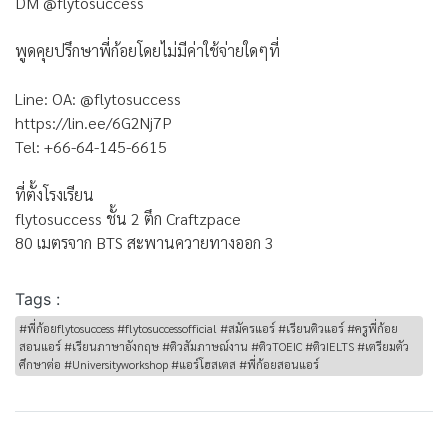
DM @flytosuccess
พูดคุยปรึกษาพี่ก้อยโดยไม่มีค่าใช้จ่ายใดๆที่
Line: OA: @flytosuccess
https://lin.ee/6G2Nj7P
Tel: +66-64-145-6615
ที่ตั้งโรงเรียน
flytosuccess ชั้น 2 ตึก Craftzpace
80 เมตรจาก BTS สะพานควายทางออก 3
Tags :
#พี่ก้อยflytosuccess #flytosuccessofficial #สมัครแอร์ #เรียนติวแอร์ #ครูพี่ก้อย
สอนแอร์ #เรียนภาษาอังกฤษ #ติวสัมภาษณ์งาน #ติวTOEIC #ติวIELTS #เตรียมตัว
ศึกษาต่อ #Universityworkshop #แอร์โฮสเตส #พี่ก้อยสอนแอร์