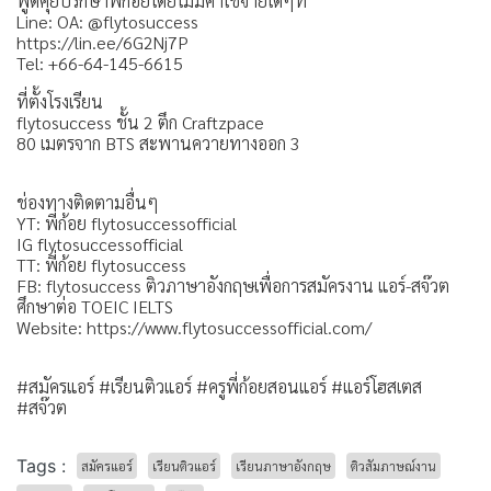
พูดคุยปรึกษาพี่ก้อยโดยไม่มีค่าใช้จ่ายใดๆที่
Line: OA: @flytosuccess
https://lin.ee/6G2Nj7P
Tel: +66-64-145-6615
ที่ตั้งโรงเรียน
flytosuccess ชั้น 2 ตึก Craftzpace
80 เมตรจาก BTS สะพานควายทางออก 3
ช่องทางติดตามอื่นๆ
YT: พี่ก้อย flytosuccessofficial
IG flytosuccessofficial
TT: พี่ก้อย flytosuccess
FB: flytosuccess ติวภาษาอังกฤษเพื่อการสมัครงาน แอร์-สจ๊วต
ศึกษาต่อ TOEIC IELTS
Website:
https://www.flytosuccessofficial.com/
#สมัครแอร์ #เรียนติวแอร์ #ครูพี่ก้อยสอนแอร์ #แอร์โฮสเตส
#สจ๊วต
Tags :
สมัครแอร์
เรียนติวแอร์
เรียนภาษาอังกฤษ
ติวสัมภาษณ์งาน