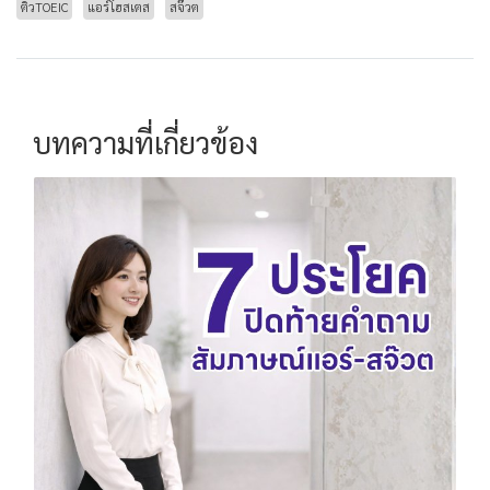
ติวTOEIC
แอร์โฮสเตส
สจ๊วต
บทความที่เกี่ยวข้อง