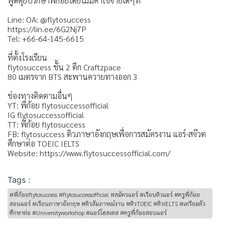
พูดคุยปรึกษาพี่ก้อยโดยไม่มีค่าใช้จ่ายใดๆที่
Line: OA: @flytosuccess
https://lin.ee/6G2Nj7P
Tel: +66-64-145-6615
ที่ตั้งโรงเรียน
flytosuccess ชั้น 2 ตึก Craftzpace
80 เมตรจาก BTS สะพานควายทางออก 3
ช่องทางติดตามอื่นๆ
YT: พี่ก้อย flytosuccessofficial
IG flytosuccessofficial
TT: พี่ก้อย flytosuccess
FB: flytosuccess ติวภาษาอังกฤษเพื่อการสมัครงาน แอร์-สจ๊วต
ศึกษาต่อ TOEIC IELTS
Website: https://www.flytosuccessofficial.com/
Tags :
#พี่ก้อยflytosuccess #flytosuccessofficial #สมัครแอร์ #เรียนติวแอร์ #ครูพี่ก้อย
สอนแอร์ #เรียนภาษาอังกฤษ #ติวสัมภาษณ์งาน #ติวTOEIC #ติวIELTS #เตรียมตัว
ศึกษาต่อ #Universityworkshop #แอร์โฮสเตส #ครูพี่ก้อยสอนแอร์