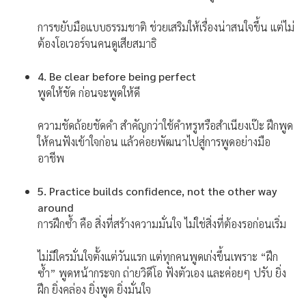
การขยับมือแบบธรรมชาติ ช่วยเสริมให้เรื่องน่าสนใจขึ้น แต่ไม่
ต้องโอเวอร์จนคนดูเสียสมาธิ
4. Be clear before being perfect
พูดให้ชัด ก่อนจะพูดให้ดี
ความชัดถ้อยชัดคำ สำคัญกว่าใช้คำหรูหรือสำเนียงเป๊ะ ฝึกพูด
ให้คนฟังเข้าใจก่อน แล้วค่อยพัฒนาไปสู่การพูดอย่างมือ
อาชีพ
5. Practice builds confidence, not the other way
around
การฝึกซ้ำ คือ สิ่งที่สร้างความมั่นใจ ไม่ใช่สิ่งที่ต้องรอก่อนเริ่ม
ไม่มีใครมั่นใจตั้งแต่วันแรก แต่ทุกคนพูดเก่งขึ้นเพราะ “ฝึก
ซ้ำ” พูดหน้ากระจก ถ่ายวิดีโอ ฟังตัวเอง และค่อยๆ ปรับ ยิ่ง
ฝึก ยิ่งคล่อง ยิ่งพูด ยิ่งมั่นใจ