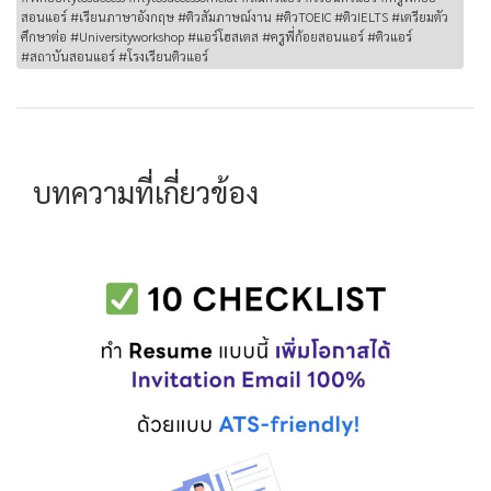
สอนแอร์ #เรียนภาษาอังกฤษ #ติวสัมภาษณ์งาน #ติวTOEIC #ติวIELTS #เตรียมตัว
ศึกษาต่อ #Universityworkshop #แอร์โฮสเตส #ครูพี่ก้อยสอนแอร์ #ติวแอร์
#สถาบันสอนแอร์ #โรงเรียนติวแอร์
บทความที่เกี่ยวข้อง