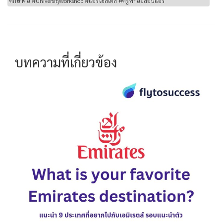
ศึกษาต่อ #Universityworkshop #แอร์โฮสเตส #ครูพี่ก้อยสอนแอร์
บทความที่เกี่ยวข้อง