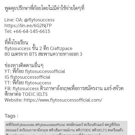
พูดคุยปรึกษาพี่ก้อยโดยไม่มีค่าใช้จ่ายใดๆที่
Line: OA: @flytosuccess
https://lin.ee/6G2Nj7P
Tel: +66-64-145-6615
ที่ตั้งโรงเรียน
flytosuccess ชั้น 2 ตึก Craftzpace
80 เมตรจาก BTS สะพานควายทางออก 3
ช่องทางติดตามอื่นๆ
YT: พี่ก้อย flytosuccessofficial
IG flytosuccessofficial
TT: พี่ก้อย flytosuccess
FB: flytosuccess ติวภาษาอังกฤษเพื่อการสมัครงาน แอร์-สจ๊วต
ศึกษาต่อ TOEIC IELTS
Website: https://www.flytosuccessofficial.com/
Tags :
#พี่ก้อยflytosuccess #flytosuccessofficial #สมัครแอร์ #เรียนติวแอร์ #ครูพี่ก้อย
สอนแอร์ #เรียนภาษาอังกฤษ #ติวสัมภาษณ์งาน #ติวTOEIC #ติวIELTS #เตรียมตัว