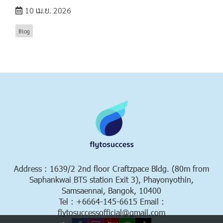
10 เม.ย. 2026
ฺBlog
Address : 1639/2 2nd floor Craftzpace Bldg. (80m from
Saphankwai ฺBTS station Exit 3), Phayonyothin,
Samsaennai, Bangok, 10400
Tel : +6664-145-6615 Email :
flytosuccessofficial@gmail.com