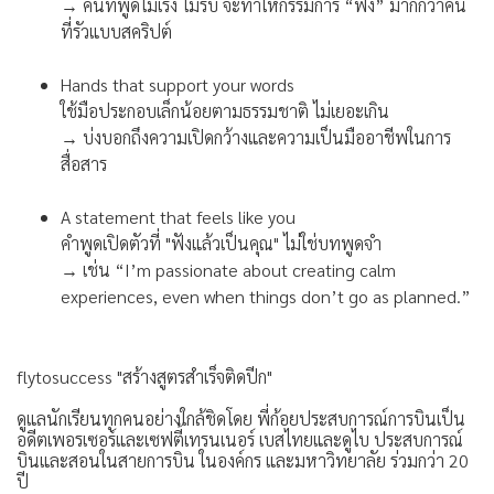
→ คนที่พูดไม่เร่ง ไม่รีบ จะทำให้กรรมการ “ฟัง” มากกว่าคน
ที่รัวแบบสคริปต์
Hands that support your words
ใช้มือประกอบเล็กน้อยตามธรรมชาติ ไม่เยอะเกิน
→ บ่งบอกถึงความเปิดกว้างและความเป็นมืออาชีพในการ
สื่อสาร
A statement that feels like you
คำพูดเปิดตัวที่ "ฟังแล้วเป็นคุณ" ไม่ใช่บทพูดจำ
→ เช่น “I’m passionate about creating calm
experiences, even when things don’t go as planned.”
flytosuccess "สร้างสูตรสำเร็จติดปีก"
ดูแลนักเรียนทุกคนอย่างใกล้ชิดโดย พี่ก้อยประสบการณ์การบินเป็น
อดีตเพอรเซอร์และเซฟตี้เทรนเนอร์ เบสไทยและดูไบ ประสบการณ์
บินและสอนในสายการบิน ในองค์กร และมหาวิทยาลัย ร่วมกว่า 20
ปี