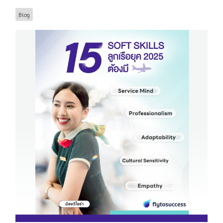
ฺBlog