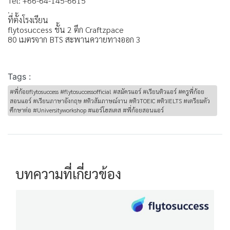
Tel: +66-64-145-6615
.
ที่ตั้งโรงเรียน
flytosuccess ชั้น 2 ตึก Craftzpace
80 เมตรจาก BTS สะพานควายทางออก 3
Tags :
#พี่ก้อยflytosuccess #flytosuccessofficial #สมัครแอร์ #เรียนติวแอร์ #ครูพี่ก้อย
สอนแอร์ #เรียนภาษาอังกฤษ #ติวสัมภาษณ์งาน #ติวTOEIC #ติวIELTS #เตรียมตัว
ศึกษาต่อ #Universityworkshop #แอร์โฮสเตส #พี่ก้อยสอนแอร์
บทความที่เกี่ยวข้อง