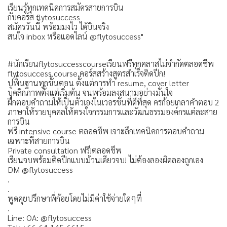
เรียนรู้ทุกเทคนิคการสมัครสายการบิน
กับคอร์ส flytosuccess
สมัครวันนี้ พร้อมมงไว ได้บินจริง
สนใจ inbox หรือแอดไลน์ @flytosuccess"
#นักเรียนflytosuccesscourseเรียนฟรีทุกคลาสไม่จำกัดตลอดชีพ
flytosuccess course คอร์สสร้างสูตรสำเร็จติดปีก!
ปูพื้นฐานทุกขั้นตอน ตั้งแต่การทำ resume, cover letter
บุคลิกภาพตั้งแต่เริ่มต้น จนพร้อมลงสนามอย่างมั่นใจ
ฝึกตอบคำถามให้เป็นตัวเองในเวอรชั่นที่ดีที่สุด ครก้อยเกลาคำตอบ 2
ภาษาให้รายบุคคลให้ตรงใจกรรมการและวัฒนธรรมองค์กรแต่ละสาย
การบิน
ฟรี intensive course ตลอดชีพ เจาะลึกเทคนิคการตอบคำถาม
เฉพาะที่สายการบิน
Private consultation ฟรี!ตลอดชีพ
เรียนจบพร้อมติดปีกแบบม้วนเดียวจบ! ไม่ต้องลองผิดลองถูกเอง
DM @flytosuccess
.
.
พูดคุยปรึกษาพี่ก้อยโดยไม่มีค่าใช้จ่ายใดๆที่
.
Line: OA: @flytosuccess