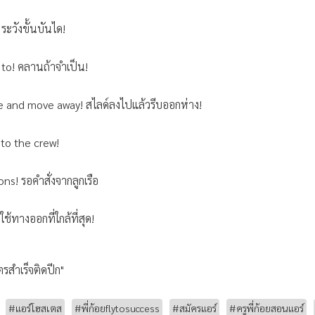
ะวังขั้นบันได!
 to! คลานถ้าจำเป็น!
e and move away! สไลด์ลงไปแล้วรีบออกห่าง!
 to the crew!
ns! รอคำสั่งจากลูกเรือ
ช้ทางออกที่ใกล้ที่สุด!
ตรสำเร็จติดปีก"
#แอร์โฮสเตส
#พี่ก้อยflytosuccess
#สมัครแอร์
#ครูพี่ก้อยสอนแอร์