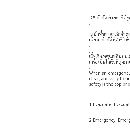
25 คำศัพท์และวลีที่ลู
.
.
หน้าที่ของลูกเรือคือ
เนื้อหาคำศัพท์/วลีใน
.
.
เมื่อเกิดเหตุฉุกเฉินบน
เครื่องบินได้เร็วที่สุด
.
When an emergency 
clear, and easy to u
safety is the top prio
1️ Evacuate! Evacu
2️ Emergency! Emerge