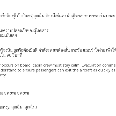
กเรือต้องรู้! ถ้าเกิดเหตุฉุกเฉิน ต้องมีสติและนำผู้โดยสารอพยพอย่างปลอ
ดูแลความปลอดภัยของผู้โดยสาร!
คอมเม้นเลย
เครื่องบิน ลูกเรือต้องมีสติ คำสั่งอพยพต้องสั้น กระชับ และเข้าใจง่าย เพื่อ
ภายใน 90 วินาที
occurs on board, cabin crew must stay calm! Evacuation comma
nderstand to ensure passengers can exit the aircraft as quickly a
rity.
ate! อพยพ! อพยพ!
ncy! ฉุกเฉิน! ฉุกเฉิน!