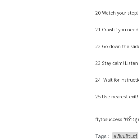
20 Watch your step! ร
21 Crawl if you need
22 Go down the slid
23 Stay calm! Listen
24 Wait for instructio
25 Use nearest exit! ใ
flytosuccess "สร้างสู
Tags :
#เรียนติวแอร์