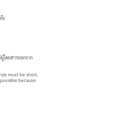
ดภัย
ให้ผู้โดยสารออกจาก
nds must be short,
s possible because