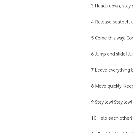
3️ Heads down, stay d
4️ Release seatbelt 
5️ Come this way! Com
6️ Jump and slide! J
7️ Leave everything b
8️ Move quickly! Keep 
9️ Stay low! Stay low! 
10 Help each other! 