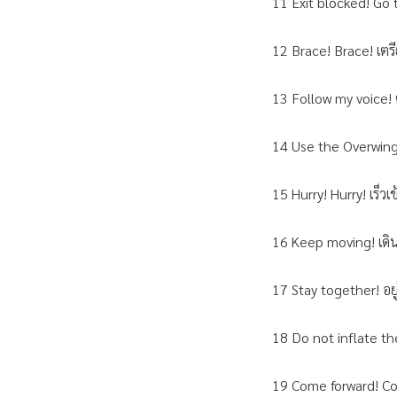
11 Exit blocked! Go 
12 Brace! Brace! เตร
13 Follow my voice!
14 Use the Overwing 
15 Hurry! Hurry! เร็วเข้
16 Keep moving! เดิน
17 Stay together! อยู
18 Do not inflate the 
19 Come forward! Co