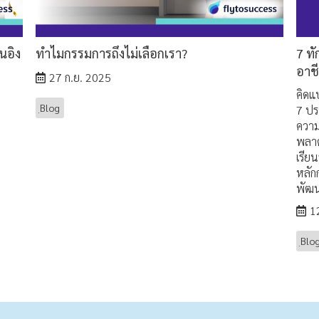
นอิง
ทำไมกรรมการถึงไม่เลือกเรา?
7 ทั
อาช
27 ก.ย. 2025
คิดแ
ฺBlog
7 ปร
ความ
พลาด
เรีย
หลัก
พัฒน
1
ฺBlo