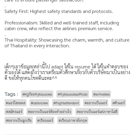
.
Safety First: Highest safety standards and protocols.
Professionalism: Skilled and well-trained staff, including
cabin crew, who reflect the airlines premium service.
.
Thai Hospitality: Showcasing the charm, warmth, and culture
of Thailand in every interaction.
เด็กๆเอาข้อมูลเหล่านี้ไป adapt ใส่ใน resume ได้ ใส่ในคำตอบของ
ตัวเองได้ แสดงถึงว่าเราเตรียมตัวศึกษาเกี่ยวกับตัวบริษัทมาเป็นอย่าง
ดี ขอให้ทุกคนโชคดีนะคะ^^
Tags :
#ครูก้อยflytosuccess
#flytosuccessofficial
#airhostess
#แอร์โฮสเตส
#cabincrew
#flightattendant
#อยากเป็นแอร์
#ติวแอร์
#สมัครแอร์
#อยากเป็นแอร์ต้องทำอย่างไร
#อยากเป็นแอร์แต่ภาษาไม่ดี
#อยากเป็นลูกเรือ
#เรียนแอร์
#เรียนภาษาอังกฤษ